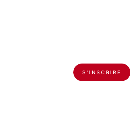
découverte et aventure se rencontrent. Dan
nocturne, parcourez un itinéraire surprenant à
emblématiques et explorez des lieux souv
Prêt à vivre une expérience hors 
S'INSCRIRE