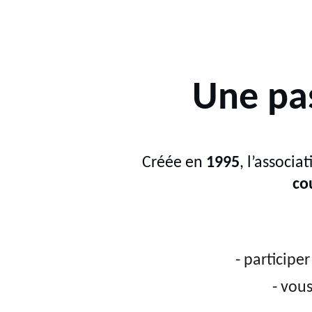
Une pas
Créée en 
1995
, l’associat
co
- participer 
- vou