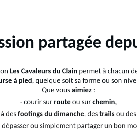
sion partagée dep
ion 
Les Cavaleurs du Clain 
permet à chacun de
urse à pied
, quelque soit sa forme ou son nive
Que vous 
aimiez
 :
- courir sur 
route 
ou sur 
chemin,
à des 
footings du dimanche
, des 
trails 
ou des
s dépasser ou simplement partager un bon m