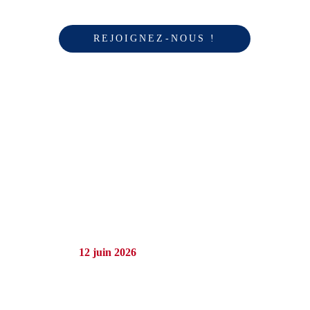
REJOIGNEZ-NOUS !
DÉCOUVREZ LE 
TECHNO-
TRAIL
Vous n’avez jamais vu un trail comme celui-ci ! 
Le 
12 juin 2026
, plongez au cœur d’une 
expérience unique où sport, découverte et aventure 
se rencontrent. Dans une ambiance semi-nocturne, 
parcourez un itinéraire surprenant à travers des 